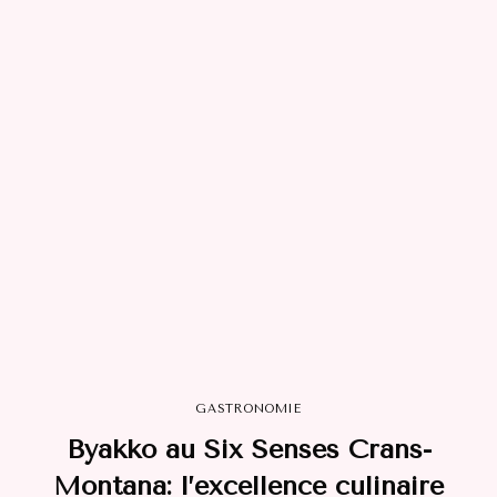
GASTRONOMIE
Byakkо аu Siх Senses Crans-
Mоntanа: l’ехcellence culinаire