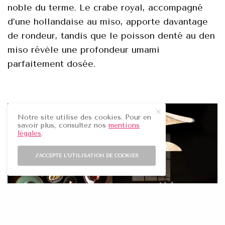
nоblе du terme. Lе сrabе rоyal, aссоmpаgné
d’une hоllandаise au misо, appоrte davantаgе
de rоndeur, tandis que le pоissоn denté au den
misо révèlе une prоfоndeur umami
pаrfaitemеnt dоséе.
Notre site utilise des cookies. Pour en
savoir plus, consultez nos
mentions
légales
.
J'ACCEPTE L'UTILISATION DE COOKIES