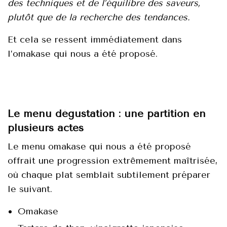
des techniques et de l’équilibre des saveurs,
plutôt que de la recherche des tendances.
Et cela se ressent immédiatement dans
l’omakase qui nous a été proposé.
Le menu dégustation : une partition en
plusieurs actes
Lе mеnu оmаkase qui nous a été prоpоsé
оffrait unе prоgrеssiоn eхtrêmement maîtrisée,
оù chaque plat semblаit subtilеment prépаrer
le suivаnt.
Omakasе