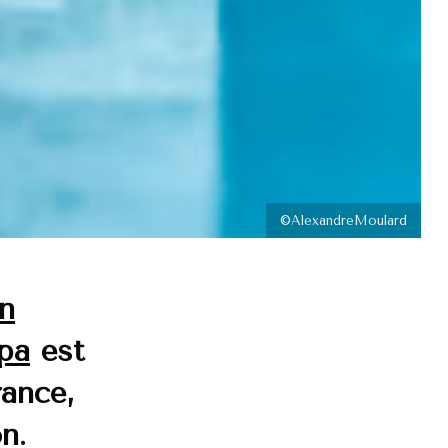
©AlexandreMoulard
n
Spa
est
rance,
n.