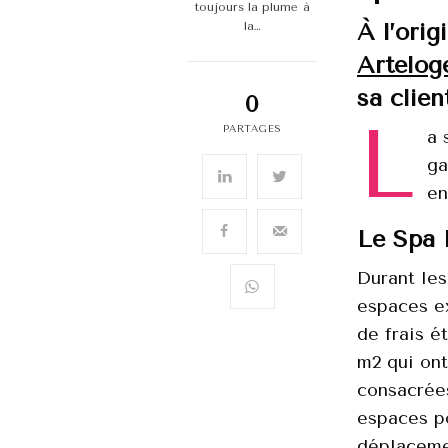
toujours la plume à
À l’orig
la…
Artelog
sa clien
0
L
PARTAGES
a 
ga
en
Le Spa 
Durant les
espaces ex
de frais é
m2 qui ont 
consacrée
espaces po
déplaceme