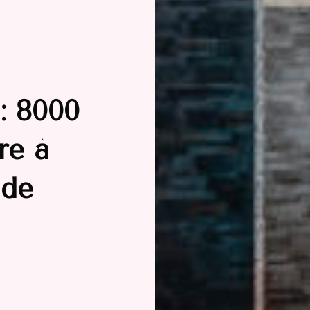
: 8000
re à
 de