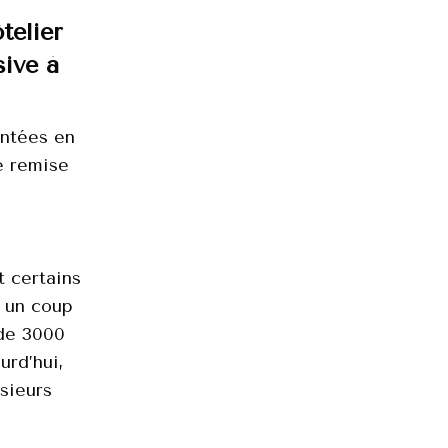
telier
sive à
ontées en
e remise
t certains
, un coup
 de 3000
urd’hui,
usieurs