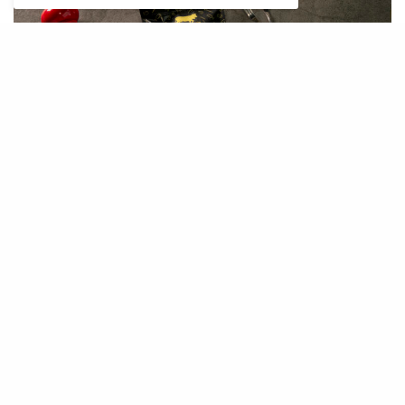
La croûte au fromage
Au Boulot!
: une tradition
bistronomique
La nouvelle enseigne
Au Boulot!
revisite la
croûte au fromage pour en faire une star de la
bistronomie, mêlant tradition et créativité tout
en s’appuyant sur des ingrédients locaux de