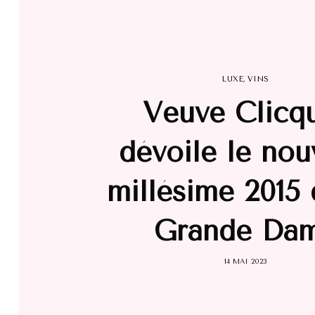
LUXE
,
VINS
Veuve Clicq
dévoile le no
millésime 2015
Grande Da
14 MAI 2023