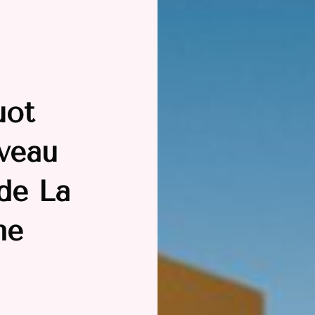
uot
uveau
 de La
me