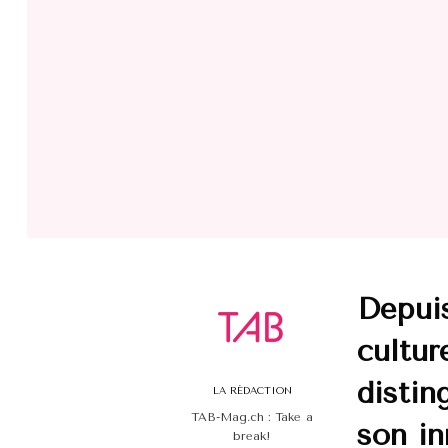
Depuis
cultur
distin
LA RÉDACTION
TAB-Mag.ch : Take a
son in
break!