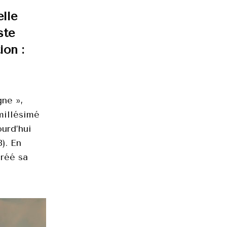
lle
ste
ion :
ne »,
millésimé
ourd’hui
). En
réé sa