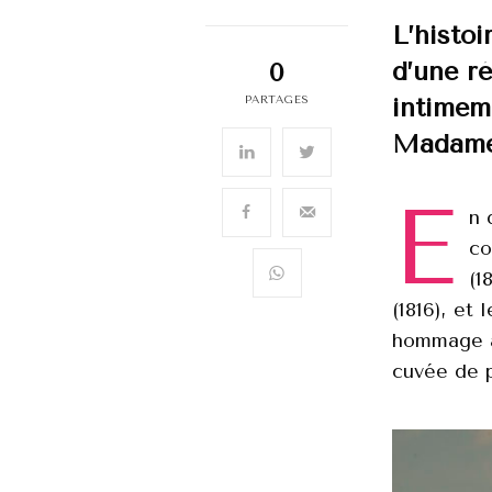
L’histo
d’une ré
0
intimem
PARTAGES
Madame 
E
n 
co
(1
(1816), et
hommage à
cuvée de 